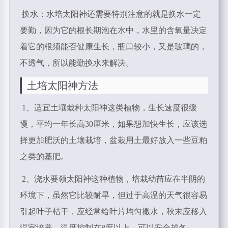
换水：水培太阳神还需要特别注意的就是换水一定
要勤，因为它的根长期泡在水中，水里的含氧量决定
着它的根须能否健康生长，瓶口较小，又是玻璃的，
不透气，所以能勤换水来解决。
土培太阳神方法
1、适宜土壤栽种太阳神这类植物，生长速度很缓
慢，平均一年长高30厘米，如果想加快生长，应该选
择更加肥沃的土壤栽培，盆栽用土最好放入一些豆粕
之类的基肥。
2、浇水要领太阳神这种植物，培栽幼苗应在半阴的
环境下，虽然它比较耐旱，但过于高温的天气很容易
引起叶子枯干，应经常给叶片均匀撒水，秋末应移入
温室培养，温度控制在8度以上，可以安全越冬。