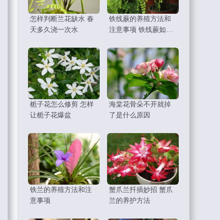
怎样判断兰花缺水 春
铁线蕨的养殖方法和
天多久浇一次水
注意事项 铁线蕨如何
繁殖
栀子花怎么修剪 怎样
海棠花骨朵不开就掉
让栀子花爆盆
了是什么原因
铁兰的养殖方法和注
蟹爪兰扦插妙招 蟹爪
意事项
兰的养护方法