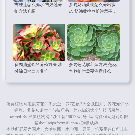
吉娃莲怎么浇水 吉娃莲养
多肉奶油黄桃怎么养出状
护方法介绍
态 奶油黄桃养护注意事项
总结
多肉清盛锦的养殖方法 清
多肉莲花掌养殖方法 莲花
盛锦日常怎么养护
掌养护时需要注意什么
溪灵植物网汇集养花知识大全、养花知识大全及图片、养花知识小
标牌、养花知识大全与技巧书、养花知识大全与技巧吊兰.
Powered By
溪灵植物网
皖ICP备16017542号-14
|有任何问题可以邮
箱shoulivip#foxmail.com 把#换成@
本站所展示之图片（含缩略图、水印图、原图）均系用户自行上传