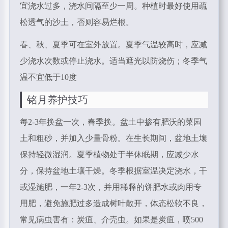
宜浇水过多，浇水间隔至少一周。种植时最好使用疏
松透气的沙土，否则容易烂根。
春、秋、夏季可在室外放置。夏季气温较高时，应减
少浇水次数或停止浇水。适当遮光以防烧伤；冬季气
温不宜低于10度
铭月养护技巧
每2-3年换盆一次，春季换。盆土中掺有肥沃的菜园
土和粗砂，并加入少量骨粉。在生长期间，盆地土壤
保持轻微湿润。夏季植物处于半休眠期，应减少水
分，保持盆地土壤干燥。冬季根据室温决定浇水，干
或湿施肥，一年2-3次，并用稀释的饼肥水或肉用专
用肥，避免施肥过多造成树叶散开，体态松软不良，
常见病虫害有：炭疽、介壳虫。如果是炭疽，喷500