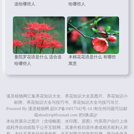
送给哪些人
给哪些人
曼陀罗花语是什么 适合送
木棉花花语是什么 有哪些
给哪些人
寓意
溪灵植物网汇集养花知识大全、养花知识大全及图片、养花知识小
标牌、养花知识大全与技巧书、养花知识大全与技巧吊兰.
Powered By
溪灵植物网
皖ICP备16017542号-14
|有任何问题可以邮
箱shoulivip#foxmail.com 把#换成@
本站所展示之图片（含缩略图、水印图、原图）均系用户自行上传
或程序自动抓取于公开互联网，其著作权归原作者或相关权利人所
有，本站不享有任何著作权，亦不对图片的版权归属、商业价值及