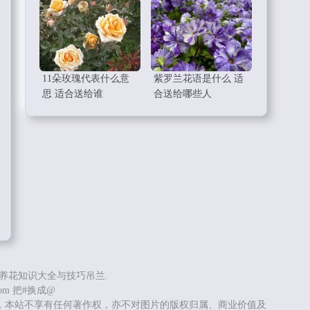
11朵玫瑰代表什么意
紫罗兰花语是什么 适
思 适合送给谁
合送给哪些人
养花知识大全与技巧吊兰.
.com 把#换成@
，本站不享有任何著作权，亦不对图片的版权归属、商业价值及