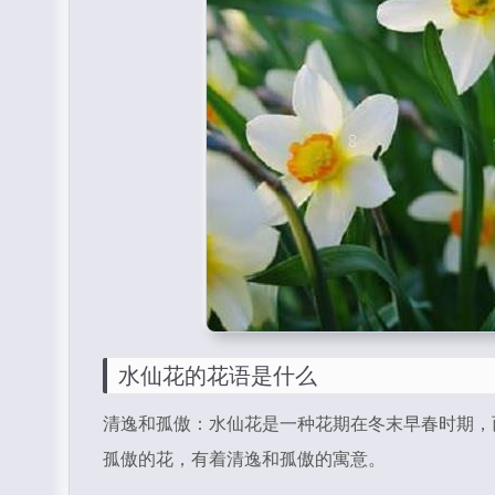
水仙花的花语是什么
清逸和孤傲：水仙花是一种花期在冬末早春时期，
孤傲的花，有着清逸和孤傲的寓意。